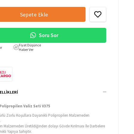
Soru Sor
Fiyat Düşünce
ır
Haber Ver
ELLIKLERI
Polipropilen Valiz Seti V375
ürlü Zorlu Koşullara Dayanıklı Polipropilen Malzemeden
.
en Malzemeden Üretildiğinden dolayı Gövde Kırılması İle Darbelere
ıklı Yapıya Sahiptir.