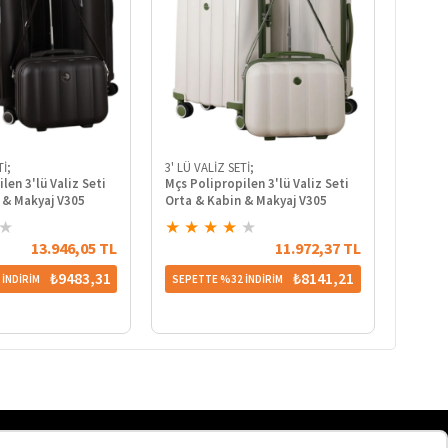
Tİ;
3' LÜ VALİZ SETİ;
3' LÜ V
len 3'lü Valiz Seti
Mçs Polipropilen 3'lü Valiz Seti
Mçs Po
 & Makyaj V305
Orta & Kabin & Makyaj V305
Büyük 
★
★
★
★
★
★
★
★
13.946,05 TL
11.972,37 TL
₺9483,31
₺8141,21
İNDİRİM
SEPETTE %32 İNDİRİM
SEPET