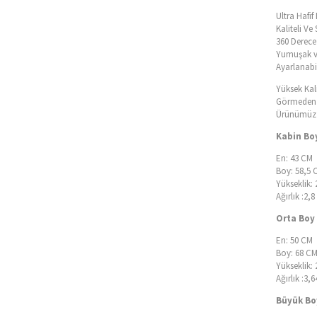
Ultra Hafi
Kaliteli V
360 Derece 
Yumuşak v
Ayarlanabil
Yüksek Kal
Görmeden T
Ürünümüz İ
Kabin Boy
En: 43 CM
Boy: 58,5 
Yükseklik:
Ağırlık :2,
Orta Boy 
En: 50 CM
Boy: 68 C
Yükseklik:
Ağırlık :3,
Büyük Boy