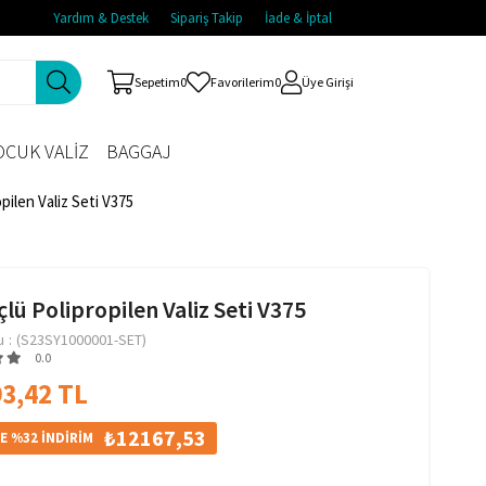
Yardım & Destek
Sipariş Takip
İade & İptal
Sepetim
0
Favorilerim
0
Üye Girişi
CUK VALİZ
BAGGAJ
pilen Valiz Seti V375
lü Polipropilen Valiz Seti V375
u
(S23SY1000001-SET)
0.0
3,42 TL
₺12167,53
E %32 İNDİRİM