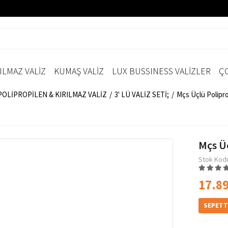
ILMAZ VALİZ
KUMAŞ VALİZ
LUX BUSSINESS VALİZLER
ÇO
;POLİPROPİLEN & KIRILMAZ VALİZ
3' LÜ VALİZ SETİ;
Mçs Üçlü Polipro
Mçs Üç
Stok Kod
17.89
SEPETT