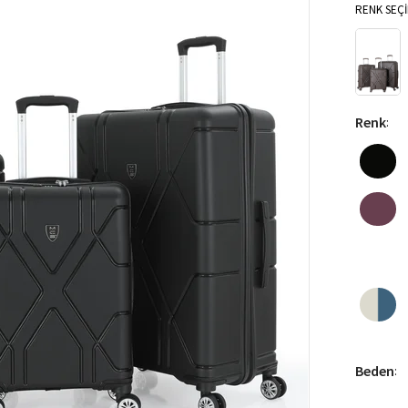
RENK SEÇİ
Renk
:
Beden
: