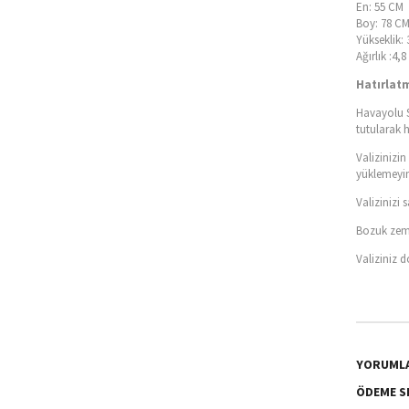
En: 55 CM
Boy: 78 C
Yükseklik:
Ağırlık :4,
Hatırlat
Havayolu S
tutularak 
Valizinizi
yüklemeyin
Valizinizi
Bozuk zemi
Valiziniz 
YORUML
ÖDEME S