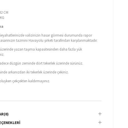
M
 32 CM
8 KG
ma
eyahatlerinizde valizinizin hasar görmesi durumunda rapor
hasarınızın tazmini Havayolu şirketi tarafından karşılanmaktadır.
n üzerinde yazan taşıma kapasitesinden daha fazla yük
iz.
 sadece düzgün zeminde dört tekerlek üzerinde sürünüz.
nde arkanızdan iki tekerlek üzerinde çekiniz.
doluyken çekçekten kaldırmayınız.
AR
(0)
EÇENEKLERI