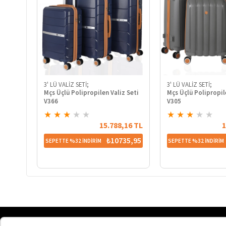
3' LÜ VALİZ SETİ;
3' LÜ VALİZ SETİ;
Mçs Üçlü Polipropilen Valiz Seti
Mçs Üçlü Polipropil
V366
V305
★
★
★
★
★
★
★
★
★
★
15.788,16 TL
1
₺10735,95
SEPETTE %32 İNDİRİM
SEPETTE %32 İNDİRİM