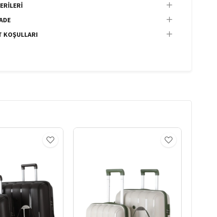
ERILERI
İADE
T KOŞULLARI