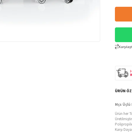
Karşılaşt
ÜRÜN ÖZ
Mçs Üçlü 
Ürün her T
Üretilmiştir
Polipropil
Karşı Dayan