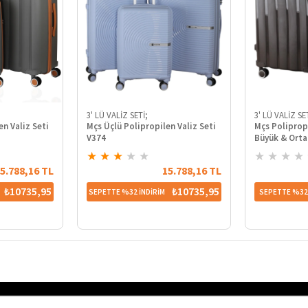
3' LÜ VALİZ SETİ;
3' LÜ VALİZ SE
en Valiz Seti
Mçs Üçlü Polipropilen Valiz Seti
Mçs Polipropi
V374
Büyük & Orta
★
★
★
★
★
★
★
★
★
5.788,16 TL
15.788,16 TL
₺10735,95
₺10735,95
SEPETTE %32 İNDİRİM
SEPETTE %32 