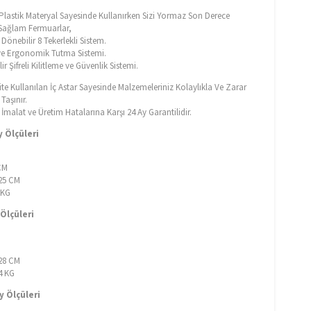
f Plastik Materyal Sayesinde Kullanırken Sizi Yormaz Son Derece
e Sağlam Fermuarlar,
Dönebilir 8 Tekerlekli Sistem.
e Ergonomik Tutma Sistemi.
ir Şifreli Kilitleme ve Güvenlik Sistemi.
ite Kullanılan İç Astar Sayesinde Malzemeleriniz Kolaylıkla Ve Zarar
aşınır.
malat ve Üretim Hatalarına Karşı 24 Ay Garantilidir.
 Ölçüleri
CM
 25 CM
8 KG
Ölçüleri
M
 28 CM
64 KG
 Ölçüleri