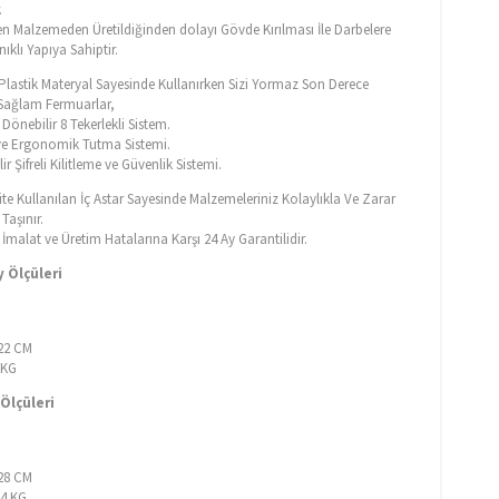
.
en Malzemeden Üretildiğinden dolayı Gövde Kırılması İle Darbelere
ıklı Yapıya Sahiptir.
f Plastik Materyal Sayesinde Kullanırken Sizi Yormaz Son Derece
e Sağlam Fermuarlar,
Dönebilir 8 Tekerlekli Sistem.
e Ergonomik Tutma Sistemi.
ir Şifreli Kilitleme ve Güvenlik Sistemi.
ite Kullanılan İç Astar Sayesinde Malzemeleriniz Kolaylıkla Ve Zarar
aşınır.
malat ve Üretim Hatalarına Karşı 24 Ay Garantilidir.
 Ölçüleri
M
 22 CM
7 KG
Ölçüleri
M
 28 CM
64 KG