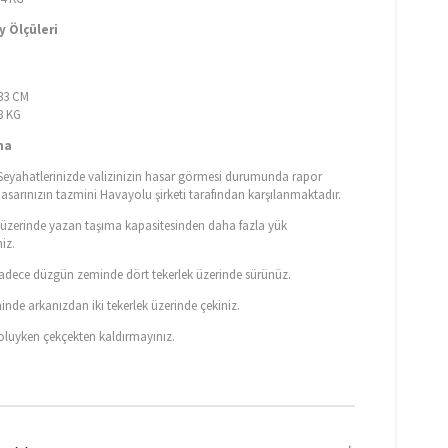
 Ölçüleri
M
 33 CM
88 KG
ma
eyahatlerinizde valizinizin hasar görmesi durumunda rapor
hasarınızın tazmini Havayolu şirketi tarafından karşılanmaktadır.
n üzerinde yazan taşıma kapasitesinden daha fazla yük
iz.
 sadece düzgün zeminde dört tekerlek üzerinde sürünüz.
nde arkanızdan iki tekerlek üzerinde çekiniz.
doluyken çekçekten kaldırmayınız.