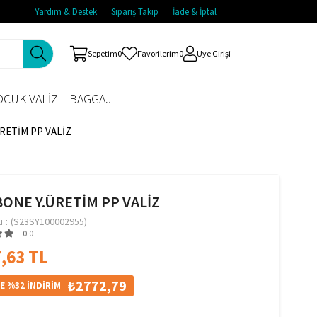
Yardım & Destek
Sipariş Takip
İade & İptal
Sepetim
0
Favorilerim
0
Üye Girişi
CUK VALİZ
BAGGAJ
ÜRETİM PP VALİZ
BONE Y.ÜRETİM PP VALİZ
u
(S23SY100002955)
0.0
,63 TL
₺2772,79
E %32 İNDİRİM