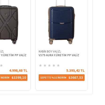
İZ;
KABİN BOY VALİZ;
 Y.ÜRETİM PP VALİZ
V379 AURA Y.ÜRETİM PP VALİZ
★
★
★
★
★
★
4.998,68 TL
5.393,42 TL
₺3399,10
₺3667,53
İNDİRİM
SEPETTE %32 İNDİRİM