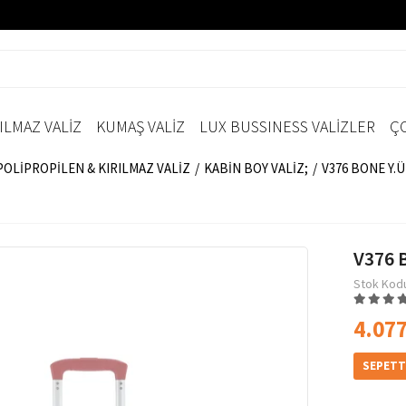
ILMAZ VALİZ
KUMAŞ VALİZ
LUX BUSSINESS VALİZLER
ÇO
;POLİPROPİLEN & KIRILMAZ VALİZ
KABİN BOY VALİZ;
V376 BONE Y.
V376 
Stok Kod
4.077
SEPETT