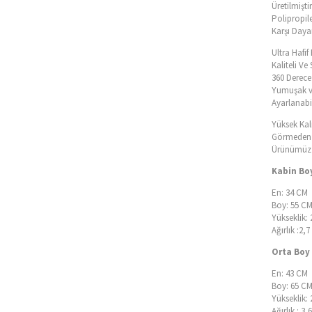
Üretilmiştir
Polipropil
Karşı Dayan
Ultra Hafi
Kaliteli V
360 Derece 
Yumuşak v
Ayarlanabil
Yüksek Kal
Görmeden T
Ürünümüz İ
Kabin Boy
En: 34 CM
Boy: 55 C
Yükseklik:
Ağırlık :2,
Orta Boy 
En: 43 CM
Boy: 65 C
Yükseklik:
Ağırlık : 3,