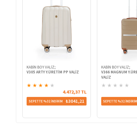
KABİN BOY VALİZ;
KABİN BOY VALİZ;
V305 ARTY Y.ÜRETİM PP VALİZ
V366 MAGNUM Y.ÜR
VALİZ
★
★
★
★
★
★
★
★
★
★
4.472,37 TL
₺3041,21
SEPETTE %32 İNDİRİM
SEPETTE %32 İNDİRİ