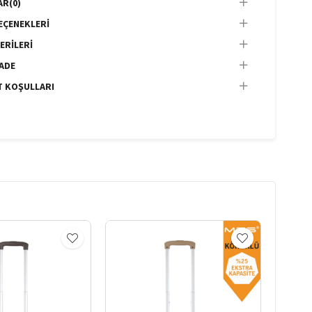
AR
(0)
EÇENEKLERI
ERILERI
İADE
T KOŞULLARI