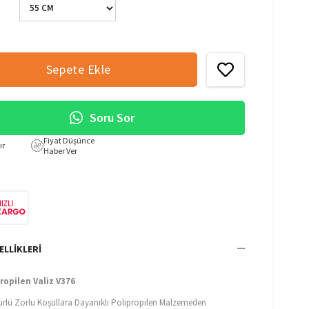
Soru Sor
Fiyat Düşünce
ır
Haber Ver
ELLIKLERI
ropilen Valiz V376
ürlü Zorlu Koşullara Dayanıklı Polipropilen Malzemeden