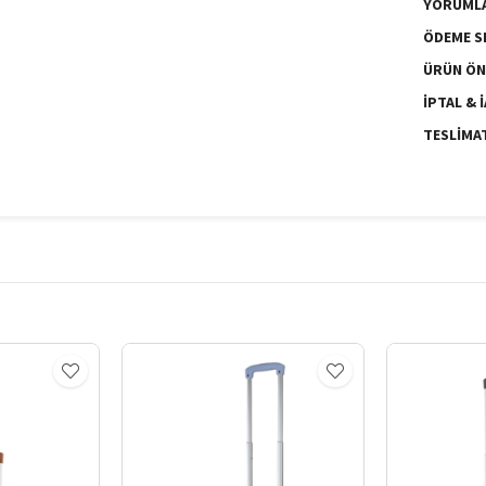
YORUML
ÖDEME S
ÜRÜN ÖN
İPTAL & 
TESLIMA