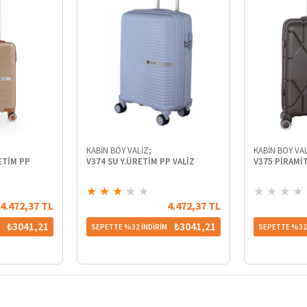
KABİN BOY VALİZ;
KABİN BOY VAL
ETİM PP
V374 SU Y.ÜRETİM PP VALİZ
V375 PİRAMİT
★
★
★
★
★
★
★
★
★
4.472,37 TL
4.472,37 TL
₺3041,21
₺3041,21
M
SEPETTE %32 İNDİRİM
SEPETTE %32 