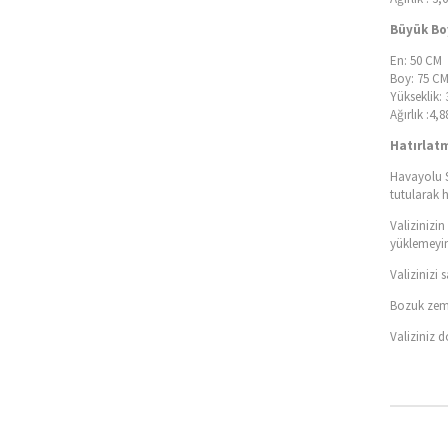
Büyük Boy
En: 50 CM
Boy: 75 C
Yükseklik:
Ağırlık :4,
Hatırlat
Havayolu S
tutularak 
Valizinizi
yüklemeyin
Valizinizi
Bozuk zemi
Valiziniz 