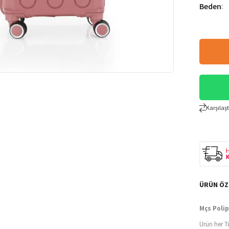
Beden
:
Karşılaşt
ÜRÜN ÖZ
Mçs Polip
Ürün her T