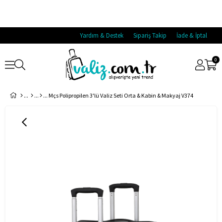
Yardım & Destek
Sipariş Takip
İade & İptal
0
Mçs Polipropilen 3'lü Valiz Seti Orta & Kabin & Makyaj V374