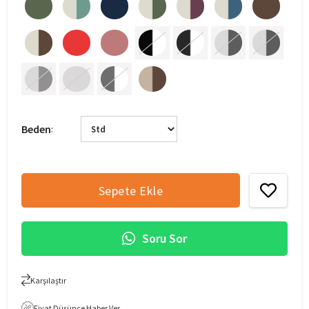
Beden
:
Soru Sor
Karşılaştır
Fiyat Düşünce Haber Ver