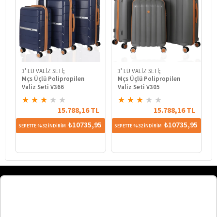
3' LÜ VALİZ SETİ;
3' LÜ VALİZ SETİ;
3
Mçs Üçlü Polipropilen
Mçs Üçlü Polipropilen
M
Valiz Seti V366
Valiz Seti V305
V
★
★
★
★
★
★
★
★
★
★
15.788,16 TL
15.788,16 TL
₺10735,95
₺10735,95
SEPETTE %32 İNDİRİM
SEPETTE %32 İNDİRİM
SE