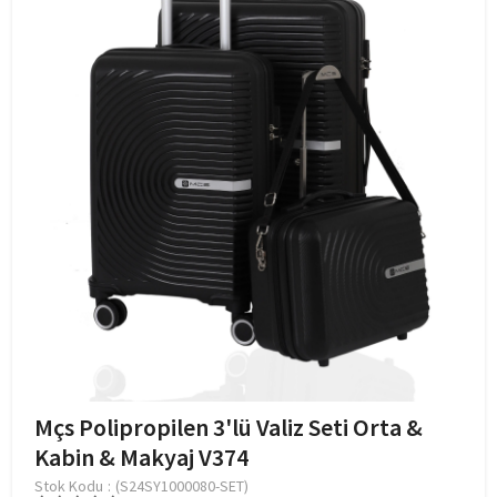
Mçs Polipropilen 3'lü Valiz Seti Orta &
Kabin & Makyaj V374
Stok Kodu
(S24SY1000080-SET)