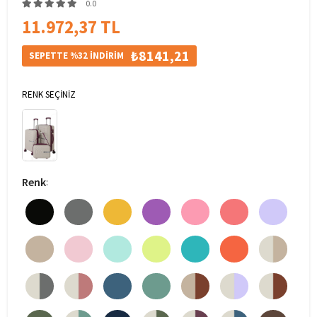
0.0
11.972,37 TL
₺8141,21
SEPETTE %32 İNDİRİM
RENK SEÇİNİZ
Renk
: