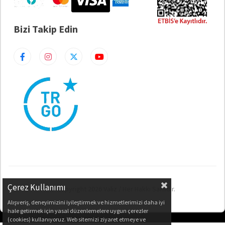
Bizi Takip Edin
Çerez Kullanımı
© Copyright 2026 Valiz / Her Hakkı Saklıdır.
Alışveriş, deneyimizini iyileştirmek ve hizmetlerimizi daha iyi
hale getirmek için yasal düzenlemelere uygun çerezler
(cookies) kullanıyoruz. Web sitemizi ziyaret etmeye ve