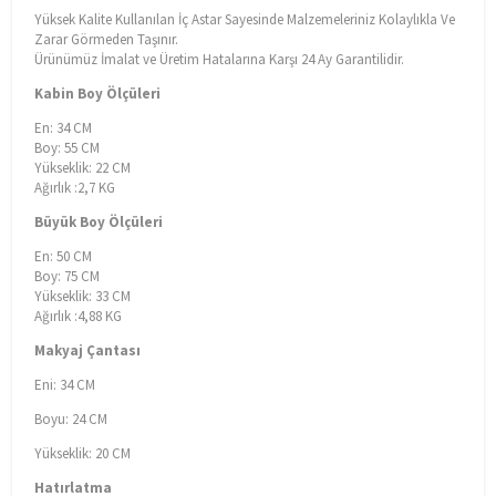
Yüksek Kalite Kullanılan İç Astar Sayesinde Malzemeleriniz Kolaylıkla Ve
Zarar Görmeden Taşınır.
Ürünümüz İmalat ve Üretim Hatalarına Karşı 24 Ay Garantilidir.
Kabin Boy Ölçüleri
En: 34 CM
Boy: 55 CM
Yükseklik: 22 CM
Ağırlık :2,7 KG
Büyük Boy Ölçüleri
En: 50 CM
Boy: 75 CM
Yükseklik: 33 CM
Ağırlık :4,88 KG
Makyaj Çantası
Eni: 34 CM
Boyu: 24 CM
Yükseklik: 20 CM
Hatırlatma