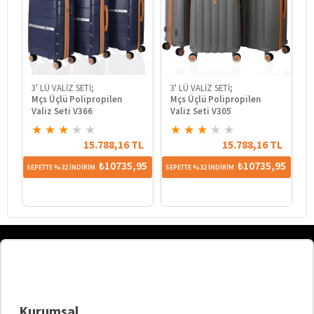
3' LÜ VALİZ SETİ;
3' LÜ VALİZ SETİ;
3
Mçs Üçlü Polipropilen
Mçs Üçlü Polipropilen
M
Valiz Seti V366
Valiz Seti V305
V
★
★
★
★
★
★
★
★
★
★
15.788,16 TL
15.788,16 TL
₺10735,95
₺10735,95
SEPETTE %32 İNDİRİM
SEPETTE %32 İNDİRİM
SE
Kurumsal