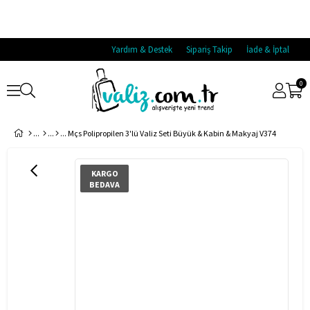
Yardım & Destek
Sipariş Takip
İade & İptal
0
Mçs Polipropilen 3'lü Valiz Seti Büyük & Kabin & Makyaj V374
KARGO
BEDAVA