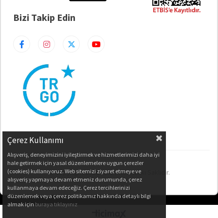
Bizi Takip Edin
Çerez Kullanımı
Alışveriş, deneyimizini iyileştirmek ve hizmetlerimizi daha iyi
hale getirmek için yasal düzenlemelere uygun çerezler
(cookies) kullanıyoruz. Web sitemizi ziyaret etmeye ve
© Copyright 2026 Valiz / Her Hakkı Saklıdır.
alışveriş yapmaya devam etmeniz durumunda, çerez
kullanmaya devam edeceğiz. Çerez tercihlerinizi
düzenlemek veya çerez politikamız hakkında detaylı bilgi
almak için
buraya tıklayınız