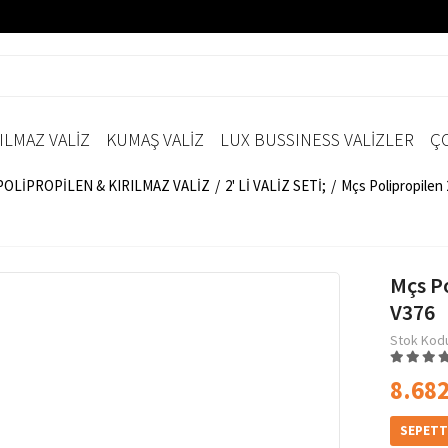
ILMAZ VALİZ
KUMAŞ VALİZ
LUX BUSSINESS VALİZLER
ÇO
;POLİPROPİLEN & KIRILMAZ VALİZ
2' Lİ VALİZ SETİ;
Mçs Polipropilen 2
Mçs Po
V376
Stok Kod
8.682
SEPETT