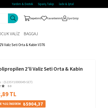
Yardım & Destek
Sipariş Takip
İade & İptal
Sepetim
0
Favorilerim
0
Üye Girişi
CUK VALİZ
BAGGAJ
'li Valiz Seti Orta & Kabin V376
lipropilen 2'li Valiz Seti Orta & Kabin
u
(S23SY1000049-SET)
0.0
,89 TL
₺5904,37
E %32 İNDİRİM