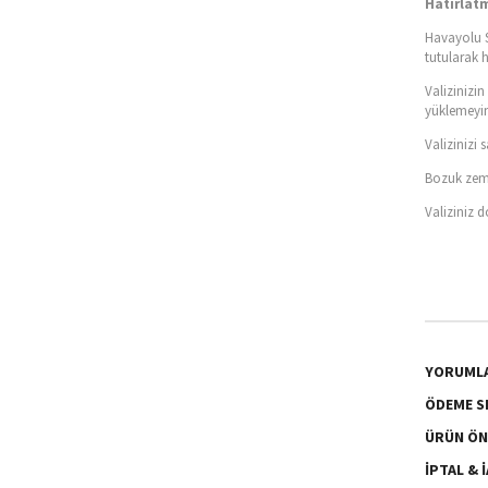
Hatırlat
Havayolu S
tutularak 
Valizinizi
yüklemeyin
Valizinizi
Bozuk zemi
Valiziniz 
YORUML
ÖDEME S
ÜRÜN ÖN
İPTAL & 