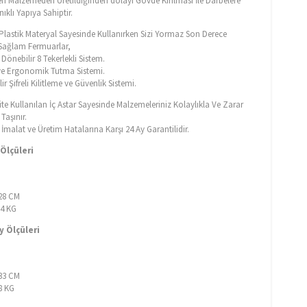
en Malzemeden Üretildiğinden dolayı Gövde Kırılması İle Darbelere
ıklı Yapıya Sahiptir.
f Plastik Materyal Sayesinde Kullanırken Sizi Yormaz Son Derece
e Sağlam Fermuarlar,
Dönebilir 8 Tekerlekli Sistem.
e Ergonomik Tutma Sistemi.
ir Şifreli Kilitleme ve Güvenlik Sistemi.
ite Kullanılan İç Astar Sayesinde Malzemeleriniz Kolaylıkla Ve Zarar
aşınır.
malat ve Üretim Hatalarına Karşı 24 Ay Garantilidir.
Ölçüleri
M
 28 CM
64 KG
 Ölçüleri
M
 33 CM
88 KG