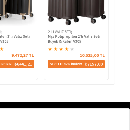
İ;
2' Lİ VALİZ SETİ;
2' Lİ V
len 2'li Valiz Seti
Mçs Polipropilen 2'li Valiz Seti
Mçs Po
 V305
Büyük & Kabin V305
Büyük 
★
★
★
★
★
★
★
★
9.472,37 TL
10.525,00 TL
₺6441,21
₺7157,00
İNDİRİM
SEPETTE %32 İNDİRİM
SEPET