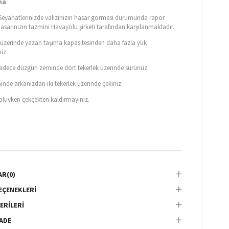
ma
eyahatlerinizde valizinizin hasar görmesi durumunda rapor
hasarınızın tazmini Havayolu şirketi tarafından karşılanmaktadır.
n üzerinde yazan taşıma kapasitesinden daha fazla yük
iz.
 sadece düzgün zeminde dört tekerlek üzerinde sürünüz.
nde arkanızdan iki tekerlek üzerinde çekiniz.
doluyken çekçekten kaldırmayınız.
AR
(0)
EÇENEKLERI
ERILERI
İADE