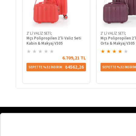
2' Lİ VALİZ SETİ;
2' Lİ VALİZ SETİ;
Mçs Polipropilen 2'li Valiz Seti
Mçs Polipropilen 2'l
Kabin & Makyaj V305
Orta & Makyaj V305
★
★
★
★
★
★
★
★
★
★
6.709,21 TL
₺4562,26
SEPETTE %32 İNDİRİM
SEPETTE %32 İNDİRİ