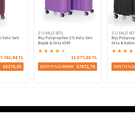
2' Lİ VALİZ SETİ;
2' Lİ VALİZ SET
i Valiz Seti
Mçs Polipropilen 2'li Valiz Seti
Mçs Polipropi
Büyük & Orta V305
Orta & Kabin
★
★
★
★
★
★
★
★
★
7.761,84 TL
11.577,63 TL
₺5278,05
₺7872,79
M
SEPETTE %32 İNDİRİM
SEPETTE %32 