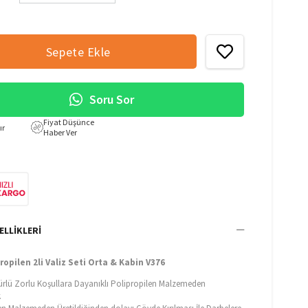
Soru Sor
Fiyat Düşünce
ır
Haber Ver
ELLIKLERI
ropilen 2li Valiz Seti Orta & Kabin V376
ürlü Zorlu Koşullara Dayanıklı Polipropilen Malzemeden
.