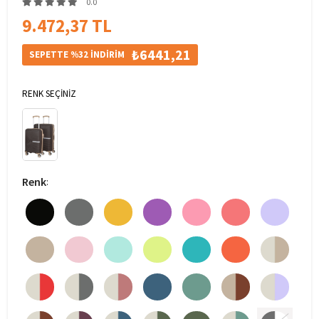
0.0
9.472,37 TL
₺6441,21
SEPETTE %32 İNDİRİM
RENK SEÇİNİZ
Renk
: