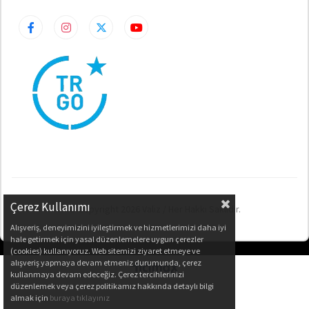
Çerez Kullanımı
© Copyright 2026 Valiz / Her Hakkı Saklıdır.
Alışveriş, deneyimizini iyileştirmek ve hizmetlerimizi daha iyi
hale getirmek için yasal düzenlemelere uygun çerezler
(cookies) kullanıyoruz. Web sitemizi ziyaret etmeye ve
alışveriş yapmaya devam etmeniz durumunda, çerez
kullanmaya devam edeceğiz. Çerez tercihlerinizi
düzenlemek veya çerez politikamız hakkında detaylı bilgi
almak için
buraya tıklayınız