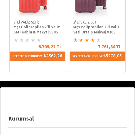
2' Lİ VALİZ SETİ;
2' Lİ VALİZ SETİ;
2
Mçs Polipropilen 2'li Valiz
Mçs Polipropilen 2'li Valiz
M
Seti Kabin & Makyaj V305
Seti Orta & Makyaj V305
S
★
★
★
★
★
★
★
★
★
★
6.709,21 TL
7.761,84 TL
₺4562,26
₺5278,05
SEPETTE %32 İNDİRİM
SEPETTE %32 İNDİRİM
SE
Kurumsal