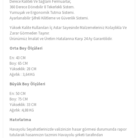
Derece Kaliteli Ve Sağlam Fermuarlar,
360 Derece Dönebilir 8 Tekerlekli Sistem.
Yumuşak ve Ergonomik Tutma Sistemi.
Ayarlanabilir Şifreli Kilitleme ve Güvenlik Sistemi.
Yüksek Kalite Kullanılan İç Astar Sayesinde Malzemeleriniz Kolaylıkla Ve
Zarar Görmeden Taşınır.
Ürünümüz İmalat ve Üretim Hatalarına Karşı 24 Ay Garantilidir.
Orta Boy Ölçüleri
En: 43 CM
Boy: 65 CM
Yükseklik: 28 CM
Ağırlık : 3,64 KG
Büyük Boy Ölçüleri
En: 50 CM
Boy: 75 CM
Yükseklik: 33 CM
Ağırlık :4,88 KG
Hatırlatma
Havayolu Seyahatlerinizde valizinizin hasar görmesi durumunda rapor
tutularak hasarınızın tazmini Havayolu şirketi tarafından