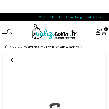
Yardım & Destek
Sipariş Takip
İade & İptal
0
Mçs Polipropilen 2'li Valiz Seti Orta & Kabin V374