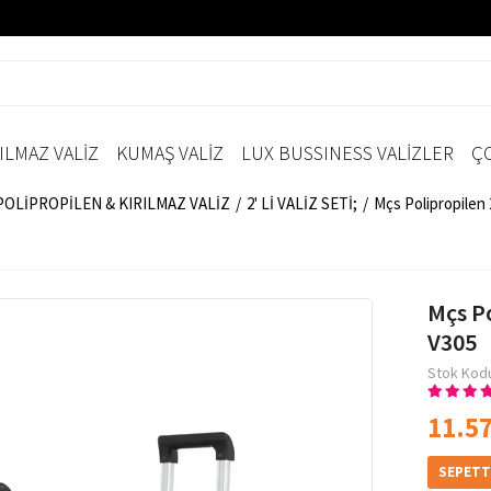
ILMAZ VALİZ
KUMAŞ VALİZ
LUX BUSSINESS VALİZLER
ÇO
;POLİPROPİLEN & KIRILMAZ VALİZ
2' Lİ VALİZ SETİ;
Mçs Polipropilen 
Mçs Po
V305
Stok Kod
11.57
SEPETT