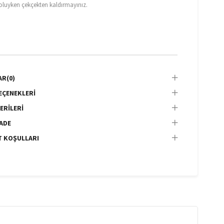
doluyken çekçekten kaldırmayınız.
AR
(0)
EÇENEKLERI
ERILERI
İADE
T KOŞULLARI