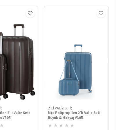
İ;
2' Lİ VALİZ SETİ;
2' Lİ V
len 2'li Valiz Seti
Mçs Polipropilen 2'li Valiz Seti
Mçs Po
n V305
Büyük & Makyaj V305
Kabin 
★
★
★
★
★
★
★
★