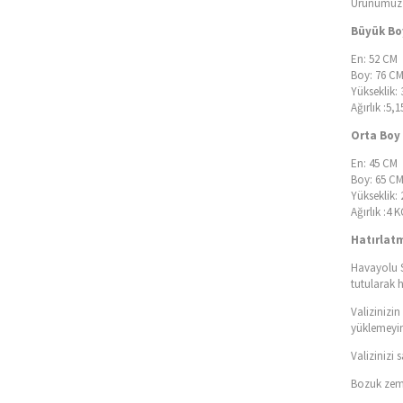
Ürünümüz İ
Büyük Boy
En: 52 CM
Boy: 76 C
Yükseklik:
Ağırlık :5,
Orta Boy 
En: 45 CM
Boy: 65 C
Yükseklik:
Ağırlık :4 K
Hatırlat
Havayolu S
tutularak 
Valizinizi
yüklemeyin
Valizinizi
Bozuk zemi