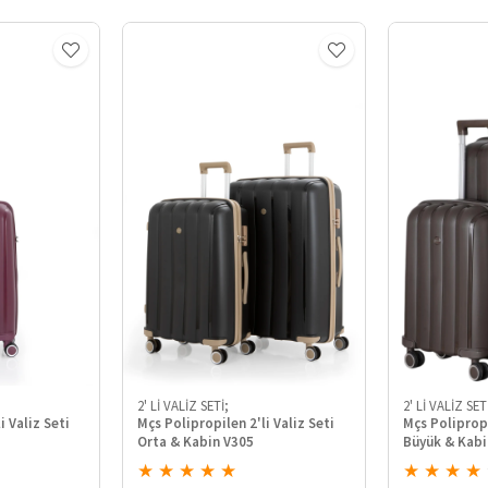
2' Lİ VALİZ SETİ;
2' Lİ VALİZ SET
i Valiz Seti
Mçs Polipropilen 2'li Valiz Seti
Mçs Polipropi
Orta & Kabin V305
Büyük & Kabi
★
★
★
★
★
★
★
★
★