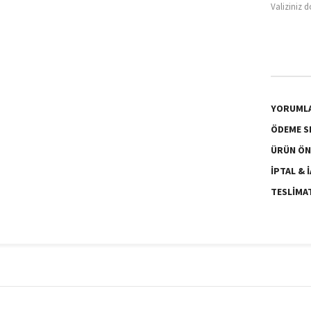
Valiziniz 
YORUML
ÖDEME S
ÜRÜN ÖN
İPTAL & 
TESLIMA