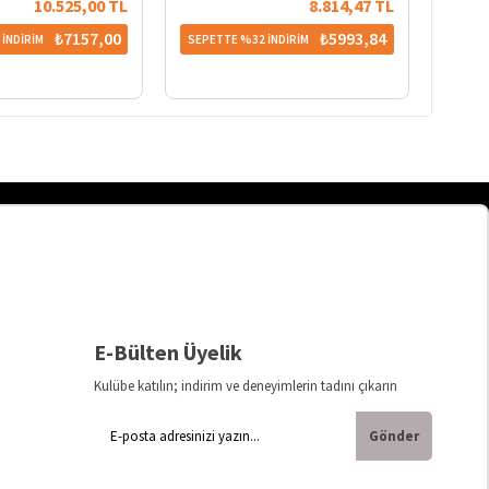
10.525,00 TL
8.814,47 TL
₺7157,00
₺5993,84
İNDİRİM
SEPETTE %32 İNDİRİM
SEPET
E-Bülten Üyelik
Kulübe katılın; indirim ve deneyimlerin tadını çıkarın
Gönder