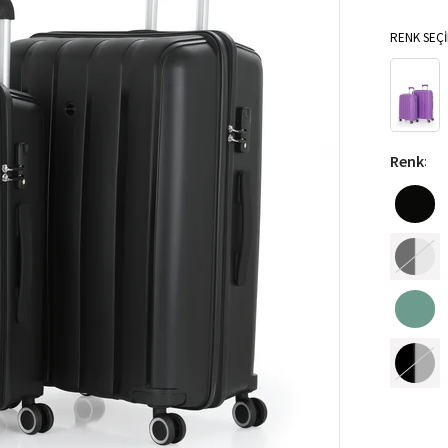
RENK SEÇİ
Renk
: