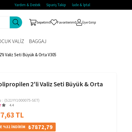
Yardım & Destek
Sipariş Takip
İade & İptal
Sepetim
0
Favorilerim
0
Üye Girişi
CUK VALİZ
BAGGAJ
2'li Valiz Seti Büyük & Orta V305
lipropilen 2'li Valiz Seti Büyük & Orta
u
(S21YY1000075-SET)
4.4
7,63 TL
₺7872,79
E %32 İNDİRİM