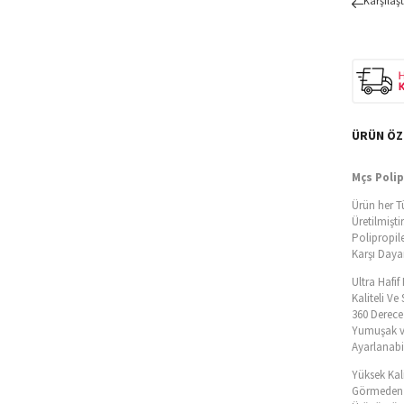
Karşılaşt
ÜRÜN ÖZ
Mçs Polip
Ürün her T
Üretilmiştir
Polipropil
Karşı Dayan
Ultra Hafi
Kaliteli V
360 Derece 
Yumuşak v
Ayarlanabil
Yüksek Kal
Görmeden T