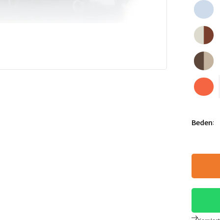
Beden
: