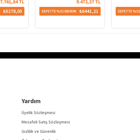
7.761,84 TL
9.472,37 TL
₺5278,05
₺6441,21
M
SEPETTE %32 İNDİRİM
SEPETTE %32 
Yardım
Üyelik Sözleşmesi
Mesafeli Satış Sözleşmesi
Gizlilik ve Güvenlik