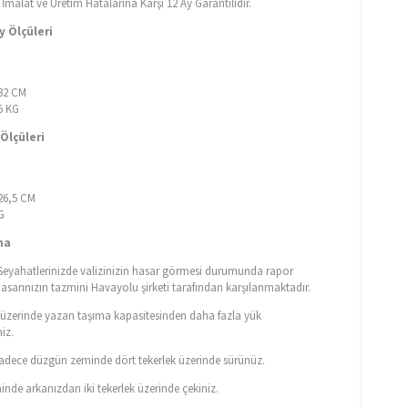
malat ve Üretim Hatalarına Karşı 12 Ay Garantilidir.
 Ölçüleri
M
 32 CM
15 KG
Ölçüleri
M
 26,5 CM
G
ma
eyahatlerinizde valizinizin hasar görmesi durumunda rapor
hasarınızın tazmini Havayolu şirketi tarafından karşılanmaktadır.
n üzerinde yazan taşıma kapasitesinden daha fazla yük
iz.
 sadece düzgün zeminde dört tekerlek üzerinde sürünüz.
nde arkanızdan iki tekerlek üzerinde çekiniz.