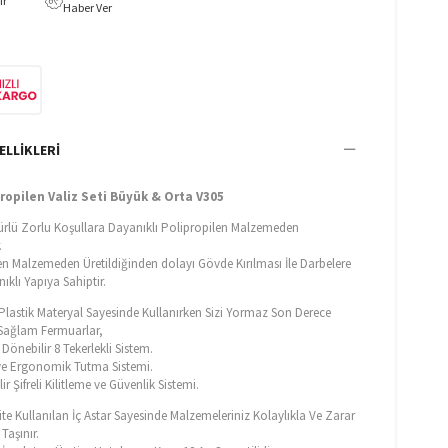
ır
Haber Ver
ELLIKLERI
ropilen Valiz Seti Büyük & Orta V305
ürlü Zorlu Koşullara Dayanıklı Polipropilen Malzemeden
.
en Malzemeden Üretildiğinden dolayı Gövde Kırılması İle Darbelere
ıklı Yapıya Sahiptir.
f Plastik Materyal Sayesinde Kullanırken Sizi Yormaz Son Derece
e Sağlam Fermuarlar,
Dönebilir 8 Tekerlekli Sistem.
e Ergonomik Tutma Sistemi.
ir Şifreli Kilitleme ve Güvenlik Sistemi.
ite Kullanılan İç Astar Sayesinde Malzemeleriniz Kolaylıkla Ve Zarar
aşınır.