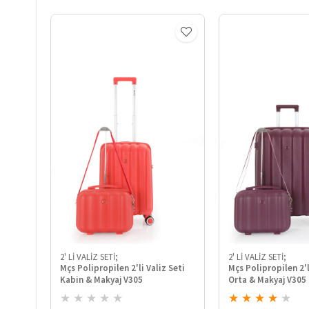
2' Lİ VALİZ SETİ;
2' Lİ VALİZ SETİ;
Mçs Polipropilen 2'li Valiz Seti
Mçs Polipropilen 2'l
Kabin & Makyaj V305
Orta & Makyaj V305
★
★
★
★
★
★
★
★
★
★