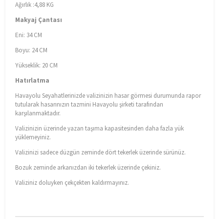
Ağırlık :4,88 KG
Makyaj Çantası
Eni: 34 CM
Boyu: 24 CM
Yükseklik: 20 CM
Hatırlatma
Havayolu Seyahatlerinizde valizinizin hasar görmesi durumunda rapor
tutularak hasarınızın tazmini Havayolu şirketi tarafından
karşılanmaktadır.
Valizinizin üzerinde yazan taşıma kapasitesinden daha fazla yük
yüklemeyiniz.
Valizinizi sadece düzgün zeminde dört tekerlek üzerinde sürünüz.
Bozuk zeminde arkanızdan iki tekerlek üzerinde çekiniz.
Valiziniz doluyken çekçekten kaldırmayınız.