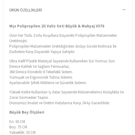
ÜRÜN ÖZELLIKLERI
Mçs Polipropilen 2li Valiz Seti Büyük & Makyaj V376
Ürün her Türlü Zorlu Koşullara Dayanıklı Polipropilen Malzemeden
Üretilmiştir.
Polipropilen Malzemeden Üretildiğinden dolayı Gövde Kırılması İle
Darbelere Karşı Dayanıklı Yapıya Sahiptir.
Ultra Hafif Plastik Materyal Sayesinde Kullanırken Sizi Yormaz Son
Derece Kaliteli Ve Sağlam Fermuarlar,
360 Derece Dönebilir 8 Tekerlekli Sistem.
Yumuşak ve Ergonomik Tutma Sistemi.
Ayarlanabilir Şifreli Kilitleme ve Güvenlik Sistemi.
Yüksek Kalite Kullanılan İç Astar Sayesinde Malzemeleriniz Kolaylıkla Ve
Zarar Görmeden Taşınır.
Ürünümüz İmalat ve Üretim Hatalarına Karşı 24 Ay Garantilidir.
Büyük Boy Ölçüleri
En: 50 CM
Boy: 75 CM
Yükseklik: 33 CM