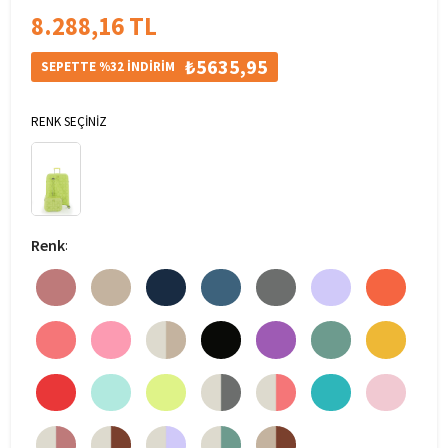
8.288,16 TL
₺5635,95
SEPETTE %32 İNDİRİM
RENK SEÇİNİZ
Renk
: