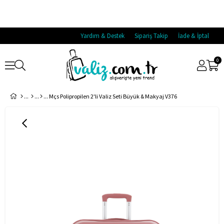
Yardım & Destek
Sipariş Takip
İade & İptal
0
Mçs Polipropilen 2'li Valiz Seti Büyük & Makyaj V376