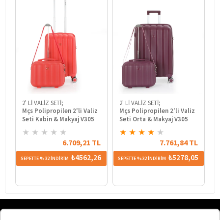
2' Lİ VALİZ SETİ;
2' Lİ VALİZ SETİ;
2
Mçs Polipropilen 2'li Valiz
Mçs Polipropilen 2'li Valiz
M
Seti Kabin & Makyaj V305
Seti Orta & Makyaj V305
S
★
★
★
★
★
★
★
★
★
★
6.709,21 TL
7.761,84 TL
₺4562,26
₺5278,05
SEPETTE %32 İNDİRİM
SEPETTE %32 İNDİRİM
SE