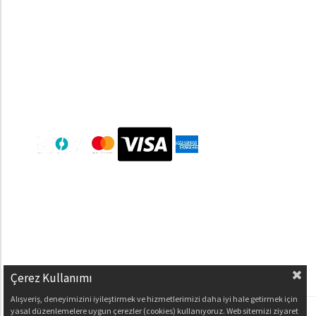
Çerez Kullanımı
Alışveriş, deneyimizini iyileştirmek ve hizmetlerimizi daha iyi hale getirmek için
yasal düzenlemelere uygun çerezler (cookies) kullanıyoruz. Web sitemizi ziyaret