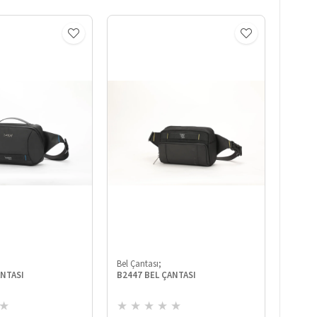
Bel Çantası;
Bel Çan
 ÇANTASI
B2447 BEL ÇANTASI
★
★
★
★
★
★
★
★