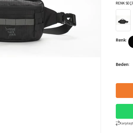
RENK SEÇİ
Renk
:
Beden
:
Karşılaşt