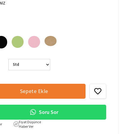
NİZ
Soru Sor
Fiyat Düşünce
ır
Haber Ver