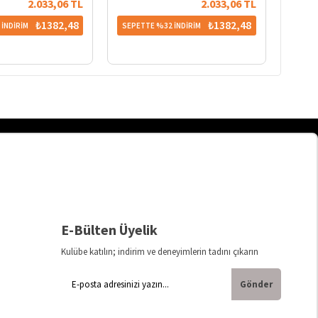
2.033,06 TL
2.033,06 TL
₺1382,48
₺1382,48
İNDİRİM
SEPETTE %32 İNDİRİM
SEPET
E-Bülten Üyelik
Kulübe katılın; indirim ve deneyimlerin tadını çıkarın
Gönder