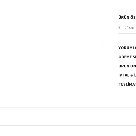
ÜRÜN ÖZ
En: 24 cm 
YORUML
ÖDEME S
ÜRÜN ÖN
İPTAL & 
TESLIMA