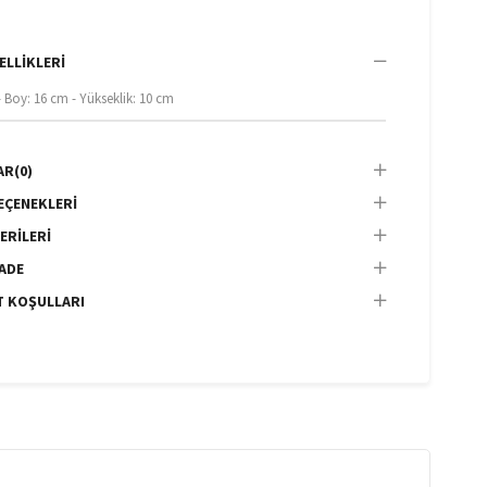
ELLIKLERI
- Boy: 16 cm - Yükseklik: 10 cm
AR
(0)
EÇENEKLERI
ERILERI
İADE
T KOŞULLARI