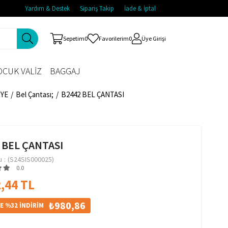
Yardım & Destek
Sipariş Takip
İade & İptal
Sepetim
0
Favorilerim
0
Üye Girişi
CUK VALİZ
BAGGAJ
İYE
Bel Çantası;
B2442 BEL ÇANTASI
 BEL ÇANTASI
u
(S24SIS000025)
0.0
,44 TL
₺980,86
E %32 İNDİRİM