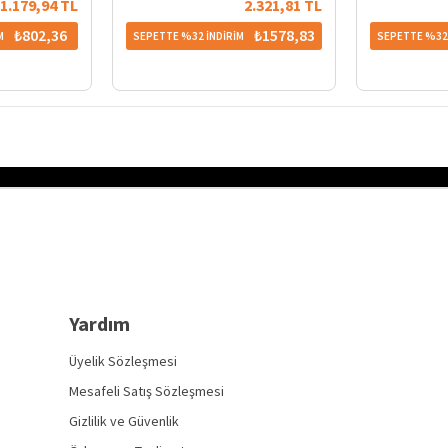
1.179,94 TL
2.321,81 TL
₺802,36
₺1578,83
M
SEPETTE %32 İNDİRİM
SEPETTE %32 
Yardım
Üyelik Sözleşmesi
Mesafeli Satış Sözleşmesi
Gizlilik ve Güvenlik