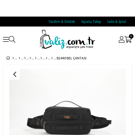
Yardım & Destek
Sipariş Takip
İade & İptal
0
B2440 BEL ÇANTASI