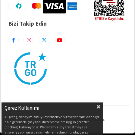
Bizi Takip Edin
Çerez Kullanımı
Alışveriş, deneyimizini iyileştirmek ve hizmetlerimizi daha iyi
© Copyright 2026 Valiz / Her Hakkı Saklıdır.
hale getirmek için yasal düzenlemelere uygun çerezler
(cookies) kullanıyoruz. Web sitemizi ziyaret etmeye ve
alışveriş yapmaya devam etmeniz durumunda, çerez