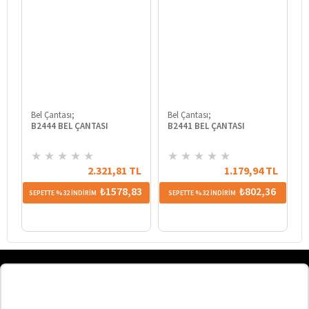
Bel Çantası;
Bel Çantası;
B
B2444 BEL ÇANTASI
B2441 BEL ÇANTASI
★
★
★
★
★
★
★
★
★
★
2.321,81 TL
1.179,94 TL
₺1578,83
₺802,36
SEPETTE %32 İNDİRİM
SEPETTE %32 İNDİRİM
SE