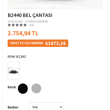
B2440 BEL ÇANTASI
Stok Kodu
(S24SIS000008)
0.0
2.754,94 TL
₺1873,36
SEPETTE %32 İNDİRİM
RENK SEÇİNİZ
Renk
:
Beden
: